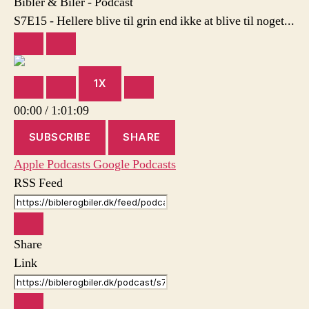
Bibler & Biler - Podcast
end
S7E15 - Hellere blive til grin end ikke at blive til noget...
ikke
at
PLAY
PAUSE
blive
EPISODE
EPISODE
til
1X
noget…
MUTE/UNMUTE
REWIND
FAST
EPISODE
10
FORWARD
00:00
/
1:01:09
SECONDS
30
SECONDS
SUBSCRIBE
SHARE
Apple Podcasts
Google Podcasts
RSS Feed
Share
Link