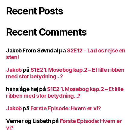
Recent Posts
Recent Comments
Jakob From Søvndal
på
S2E12 – Lad os rejse en
sten!
Jakob
på
S1E2 1. Mosebog kap.2 – Et lille ribben
med stor betydning…?
hans åge høj
på
S1E2 1. Mosebog kap.2 – Et lille
ribben med stor betydning…?
Jakob
på
Første Episode: Hvem er vi?
Verner og Lisbeth
på
Første Episode: Hvem er
vi?