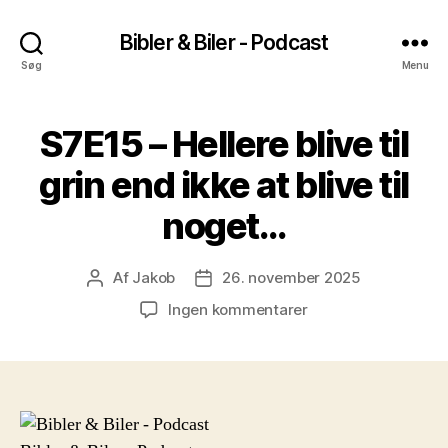
Bibler & Biler - Podcast
Søg
Menu
S7E15 – Hellere blive til
grin end ikke at blive til
noget…
Af
Jakob
26. november 2025
Indlægsforfatter
Indlægsdato
til
Ingen kommentarer
S7E15
–
Hellere
blive
til
grin