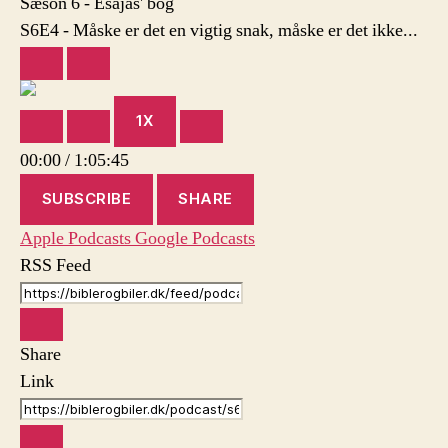
Sæson 6 - Esajas' bog
vigtig
S6E4 - Måske er det en vigtig snak, måske er det ikke...
snak,
måske
PLAY
PAUSE
er
EPISODE
EPISODE
det
1X
ikke…
MUTE/UNMUTE
REWIND
FAST
EPISODE
10
FORWARD
00:00
/
1:05:45
SECONDS
30
SECONDS
SUBSCRIBE
SHARE
Apple Podcasts
Google Podcasts
RSS Feed
Share
Link