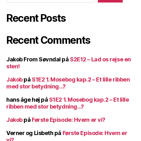
Recent Posts
Recent Comments
Jakob From Søvndal
på
S2E12 – Lad os rejse en
sten!
Jakob
på
S1E2 1. Mosebog kap.2 – Et lille ribben
med stor betydning…?
hans åge høj
på
S1E2 1. Mosebog kap.2 – Et lille
ribben med stor betydning…?
Jakob
på
Første Episode: Hvem er vi?
Verner og Lisbeth
på
Første Episode: Hvem er
vi?