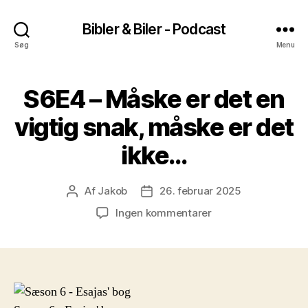
Bibler & Biler - Podcast
Søg
Menu
S6E4 – Måske er det en
vigtig snak, måske er det
ikke…
Af
Jakob
26. februar 2025
Indlægsforfatter
Indlægsdato
til
Ingen kommentarer
S6E4
–
Måske
er
det
en