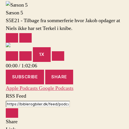
sommerferie
hvor
Sæson 5
Jakob
S5E21 - Tilbage fra sommerferie hvor Jakob opdager at
opdager
Niels ikke har set Terkel i knibe.
at
Niels
PLAY
PAUSE
ikke
EPISODE
EPISODE
har
set
1X
MUTE/UNMUTE
REWIND
FAST
Terkel
EPISODE
10
FORWARD
00:00
/
1:02:06
i
SECONDS
30
knibe.
SECONDS
SUBSCRIBE
SHARE
Apple Podcasts
Google Podcasts
RSS Feed
Share