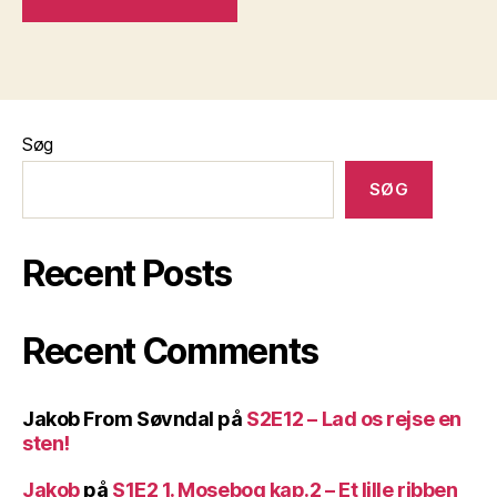
Søg
SØG
Recent Posts
Recent Comments
Jakob From Søvndal
på
S2E12 – Lad os rejse en
sten!
Jakob
på
S1E2 1. Mosebog kap.2 – Et lille ribben