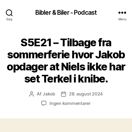
Bibler & Biler - Podcast
Søg
Menu
S5E21 – Tilbage fra
sommerferie hvor Jakob
opdager at Niels ikke har
set Terkel i knibe.
Af
Jakob
28. august 2024
Indlægsforfatter
Indlægsdato
til
Ingen kommentarer
S5E21
–
Tilbage
fra