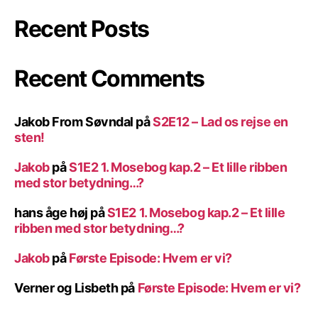
Recent Posts
Recent Comments
Jakob From Søvndal
på
S2E12 – Lad os rejse en
sten!
Jakob
på
S1E2 1. Mosebog kap.2 – Et lille ribben
med stor betydning…?
hans åge høj
på
S1E2 1. Mosebog kap.2 – Et lille
ribben med stor betydning…?
Jakob
på
Første Episode: Hvem er vi?
Verner og Lisbeth
på
Første Episode: Hvem er vi?