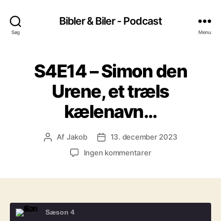
Bibler & Biler - Podcast
Søg
Menu
S4E14 – Simon den
Urene, et træls
kælenavn…
Af
Jakob
13. december 2023
Indlægsforfatter
Indlægsdato
til
Ingen kommentarer
S4E14
–
Simon
den
Urene,
Sæson 4
et