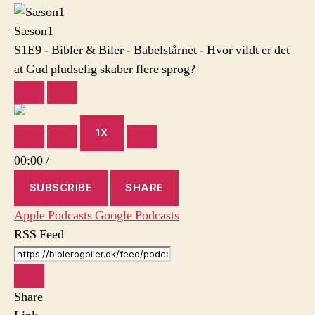
Biler
–
Sæson1
Babelstårnet
S1E9 - Bibler & Biler - Babelstårnet - Hvor vildt er det
–
at Gud pludselig skaber flere sprog?
Hvor
vildt
PLAY
PAUSE
er
EPISODE
EPISODE
det
at
1X
MUTE/UNMUTE
REWIND
FAST
Gud
EPISODE
10
FORWARD
00:00
/
pludselig
SECONDS
30
skaber
SECONDS
SUBSCRIBE
SHARE
flere
sprog?
Apple Podcasts
Google Podcasts
RSS Feed
Share