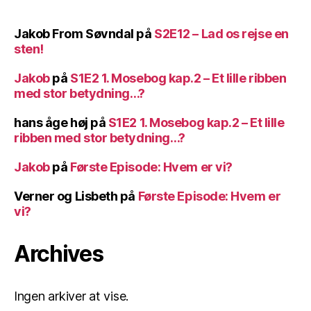
Jakob From Søvndal
på
S2E12 – Lad os rejse en
sten!
Jakob
på
S1E2 1. Mosebog kap.2 – Et lille ribben
med stor betydning…?
hans åge høj
på
S1E2 1. Mosebog kap.2 – Et lille
ribben med stor betydning…?
Jakob
på
Første Episode: Hvem er vi?
Verner og Lisbeth
på
Første Episode: Hvem er
vi?
Archives
Ingen arkiver at vise.