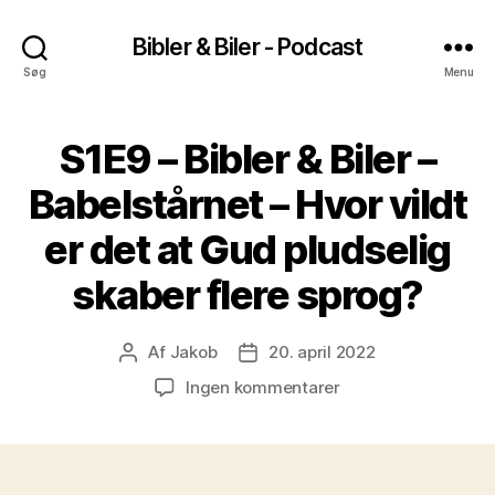
Bibler & Biler - Podcast
Søg
Menu
S1E9 – Bibler & Biler –
Babelstårnet – Hvor vildt
er det at Gud pludselig
skaber flere sprog?
Af
Jakob
20. april 2022
Indlægsforfatter
Indlægsdato
til
Ingen kommentarer
S1E9
–
Bibler
&