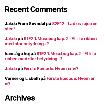
Recent Comments
Jakob From Søvndal
på
S2E12 – Lad os rejse en
sten!
Jakob
på
S1E2 1. Mosebog kap.2 – Et lille ribben
med stor betydning…?
hans åge høj
på
S1E2 1. Mosebog kap.2 – Et lille
ribben med stor betydning…?
Jakob
på
Første Episode: Hvem er vi?
Verner og Lisbeth
på
Første Episode: Hvem er
vi?
Archives