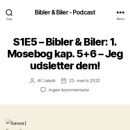
Bibler & Biler - Podcast
Søg
Menu
S1E5 – Bibler & Biler: 1.
Mosebog kap. 5+6 – Jeg
udsletter dem!
Af
Jakob
23. marts 2022
Indlægsforfatter
Indlægsdato
til
Ingen kommentarer
S1E5
–
Bibler
&
Biler:
1.