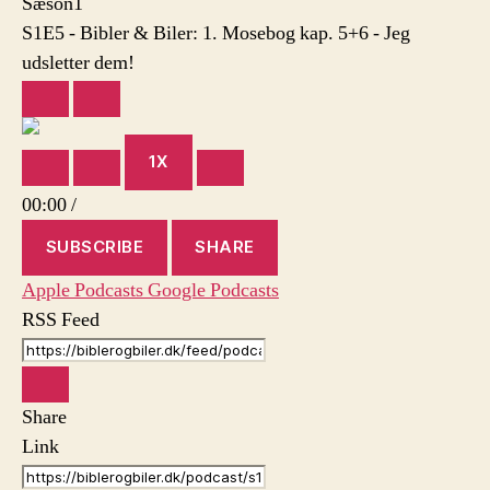
Sæson1
Mosebog
S1E5 - Bibler & Biler: 1. Mosebog kap. 5+6 - Jeg
kap.
udsletter dem!
5+6
–
PLAY
PAUSE
Jeg
EPISODE
EPISODE
udsletter
dem!
1X
MUTE/UNMUTE
REWIND
FAST
EPISODE
10
FORWARD
00:00
/
SECONDS
30
SECONDS
SUBSCRIBE
SHARE
Apple Podcasts
Google Podcasts
RSS Feed
Share
Link